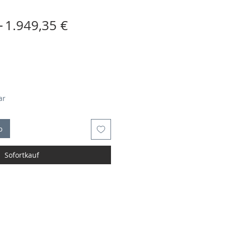
Standardpreis
Sale-
 
1.949,35 €
Preis
ar
b
Sofortkauf