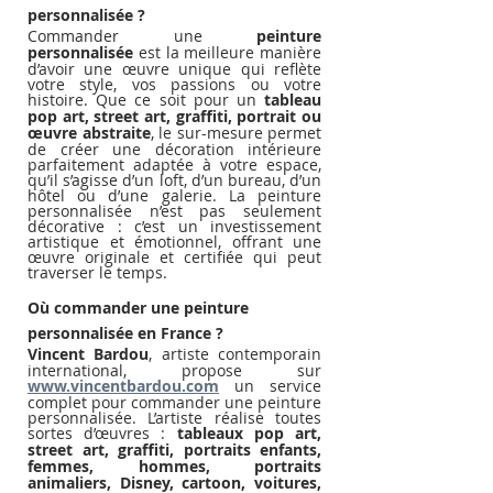
personnalisée ?
Commander une 
peinture 
personnalisée
 est la meilleure manière 
d’avoir une œuvre unique qui reflète 
votre style, vos passions ou votre 
histoire. Que ce soit pour un 
tableau 
pop art, street art, graffiti, portrait ou 
œuvre abstraite
, le sur-mesure permet 
de créer une décoration intérieure 
parfaitement adaptée à votre espace, 
qu’il s’agisse d’un loft, d’un bureau, d’un 
hôtel ou d’une galerie. La peinture 
personnalisée n’est pas seulement 
décorative : c’est un investissement 
artistique et émotionnel, offrant une 
œuvre originale et certifiée qui peut 
traverser le temps.
Où commander une peinture 
personnalisée en France ?
Vincent Bardou
, artiste contemporain 
international, propose sur 
www.vincentbardou.com
 un service 
complet pour commander une peinture 
personnalisée. L’artiste réalise toutes 
sortes d’œuvres : 
tableaux pop art, 
street art, graffiti, portraits enfants, 
femmes, hommes, portraits 
animaliers, Disney, cartoon, voitures, 