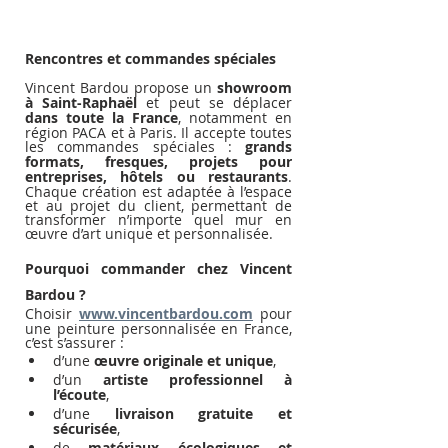
Rencontres et commandes spéciales
Vincent Bardou propose un 
showroom 
à Saint-Raphaël
 et peut se déplacer 
dans toute la France
, notamment en 
région PACA et à Paris. Il accepte toutes 
les commandes spéciales : 
grands 
formats, fresques, projets pour 
entreprises, hôtels ou restaurants
. 
Chaque création est adaptée à l’espace 
et au projet du client, permettant de 
transformer n’importe quel mur en 
œuvre d’art unique et personnalisée.
Pourquoi commander chez Vincent 
Bardou ?
Choisir 
www.vincentbardou.com
 pour 
une peinture personnalisée en France, 
c’est s’assurer :
d’une 
œuvre originale et unique
,
d’un 
artiste professionnel à 
l’écoute
,
d’une 
livraison gratuite et 
sécurisée
,
de 
matériaux écologiques et 