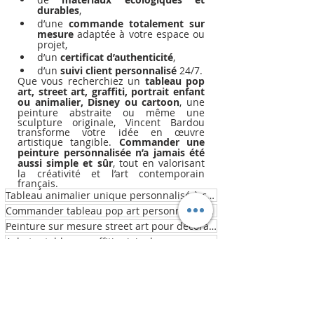
durables
,
d’une 
commande totalement sur 
mesure
 adaptée à votre espace ou 
projet,
d’un 
certificat d’authenticité
,
d’un 
suivi client personnalisé
 24/7.
Que vous recherchiez un 
tableau pop 
art, street art, graffiti, portrait enfant 
ou animalier, Disney ou cartoon
, une 
peinture abstraite ou même une 
sculpture originale, Vincent Bardou 
transforme votre idée en œuvre 
artistique tangible. 
Commander une 
peinture personnalisée n’a jamais été 
aussi simple et sûr
, tout en valorisant 
la créativité et l’art contemporain 
français.
Tableau animalier unique personnalisé à commander en ligne
Commander tableau pop art personnalisé France
Peinture sur mesure street art pour décoration intérieure
Acheter tableau graffiti original sur mesure en France
femme ou enfant sur toile
Portrait personnalisé homme
Peinture Disney ou cartoon sur mesure pour collection
Sculpture originale et personnalisée pour décoration design