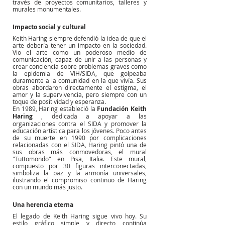
través de proyectos comunitarios, talleres y 
murales monumentales.
Impacto social y cultural
Keith Haring siempre defendió la idea de que el 
arte debería tener un impacto en la sociedad. 
Vio el arte como un poderoso medio de 
comunicación, capaz de unir a las personas y 
crear conciencia sobre problemas graves como 
la epidemia de VIH/SIDA, que golpeaba 
duramente a la comunidad en la que vivía. Sus 
obras abordaron directamente el estigma, el 
amor y la supervivencia, pero siempre con un 
toque de positividad y esperanza.
En 1989, Haring estableció la
Fundación Keith 
Haring
, dedicada a apoyar a las 
organizaciones contra el SIDA y promover la 
educación artística para los jóvenes. Poco antes 
de su muerte en 1990 por complicaciones 
relacionadas con el SIDA, Haring pintó una de 
sus obras más conmovedoras, el mural 
"Tuttomondo" en Pisa, Italia. Este mural, 
compuesto por 30 figuras interconectadas, 
simboliza la paz y la armonía universales, 
ilustrando el compromiso continuo de Haring 
con un mundo más justo.
Una herencia eterna
El legado de Keith Haring sigue vivo hoy. Su 
estilo gráfico simple y directo continúa 