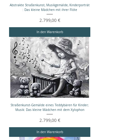
Abstrakte Straßenkunst, Musikgemälde, Kinderporträt
: Das kleine Mädchen mit ihrer Flöte
Preis
2.799,00 €
In den Warenkorb
Straßenkunst-Gemälde eines Teddybären für Kinder;
Musik: Das kleine Mädchen mit dem Xylophon
Preis
2.799,00 €
In den Warenkorb