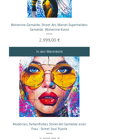
Wolverine-Gemälde, Street Art, Marvel-Superhelden-
Gemälde: Wolverine-Kunst
Preis
2.999,00 €
In den Warenkorb
Modernes, farbenfrohes Street-Art-Gemälde einer
Frau : Street Soul Puzzle
Preis