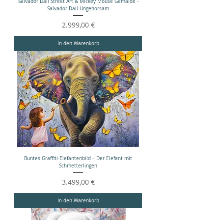
Salvador Dalí Street Art & Mickey Mouse Gemälde -
Salvador Dalí Ungehorsam
Preis
2.999,00 €
In den Warenkorb
Buntes Graffiti-Elefantenbild – Der Elefant mit
Schmetterlingen
Preis
3.499,00 €
In den Warenkorb