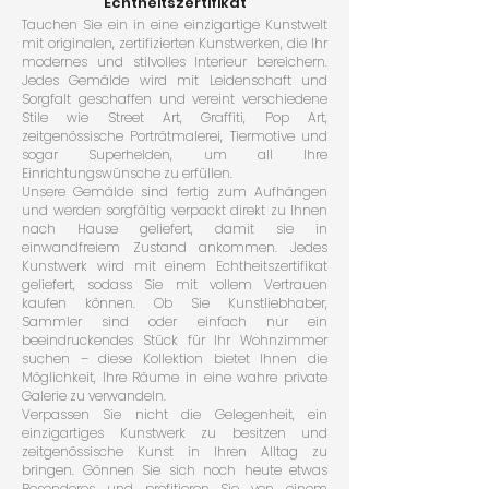
Echtheitszertifikat
Tauchen Sie ein in eine einzigartige Kunstwelt
mit originalen, zertifizierten Kunstwerken, die Ihr
modernes und stilvolles Interieur bereichern.
Jedes Gemälde wird mit Leidenschaft und
Sorgfalt geschaffen und vereint verschiedene
Stile wie Street Art, Graffiti, Pop Art,
zeitgenössische Porträtmalerei, Tiermotive und
sogar Superhelden, um all Ihre
Einrichtungswünsche zu erfüllen.
Unsere Gemälde sind fertig zum Aufhängen
und werden sorgfältig verpackt direkt zu Ihnen
nach Hause geliefert, damit sie in
einwandfreiem Zustand ankommen. Jedes
Kunstwerk wird mit einem Echtheitszertifikat
geliefert, sodass Sie mit vollem Vertrauen
kaufen können. Ob Sie Kunstliebhaber,
Sammler sind oder einfach nur ein
beeindruckendes Stück für Ihr Wohnzimmer
suchen – diese Kollektion bietet Ihnen die
Möglichkeit, Ihre Räume in eine wahre private
Galerie zu verwandeln.
Verpassen Sie nicht die Gelegenheit, ein
einzigartiges Kunstwerk zu besitzen und
zeitgenössische Kunst in Ihren Alltag zu
bringen. Gönnen Sie sich noch heute etwas
Besonderes und profitieren Sie von einem