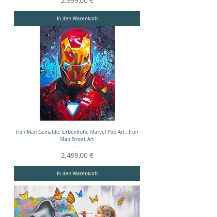
2.999,00 €
In den Warenkorb
Iron Man Gemälde, farbenfrohe Marvel Pop Art : Iron
Man Street Art
Preis
2.499,00 €
In den Warenkorb