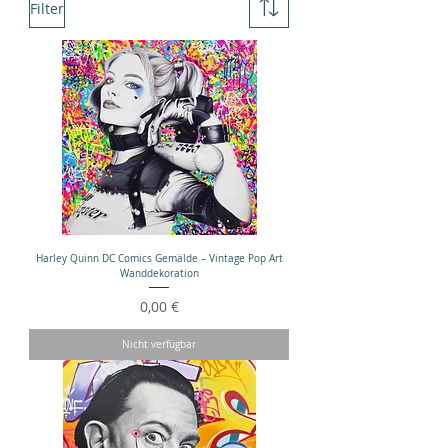
Filter
Harley Quinn DC Comics Gemälde – Vintage Pop Art
Wanddekoration
Preis
0,00 €
Nicht verfügbar