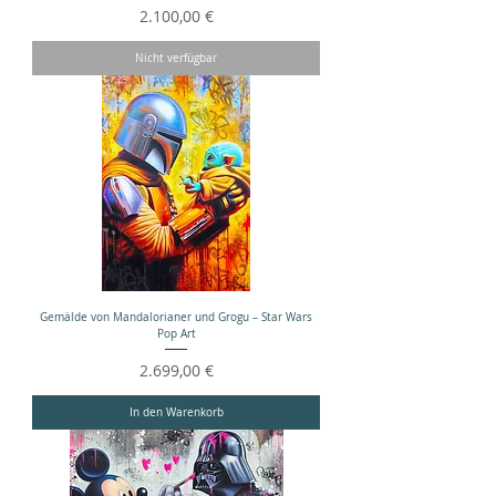
Preis
2.100,00 €
Nicht verfügbar
Gemälde von Mandalorianer und Grogu – Star Wars
Pop Art
Preis
2.699,00 €
In den Warenkorb