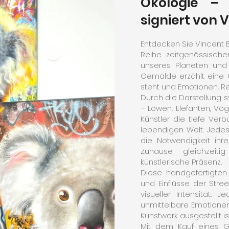
Ökologie – 
signiert von 
Entdecken Sie Vincent 
Reihe zeitgenössische
unseres Planeten und 
Gemälde erzählt eine G
steht und Emotionen, Re
Durch die Darstellung 
– Löwen, Elefanten, Vög
Künstler die tiefe Ve
lebendigen Welt. Jedes
die Notwendigkeit ihr
Zuhause gleichzeiti
künstlerische Präsenz.
Diese handgefertigten
und Einflüsse der Stre
visueller Intensität. 
unmittelbare Emotione
Kunstwerk ausgestellt is
Mit dem Kauf eines Ge