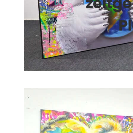
zeitg
P