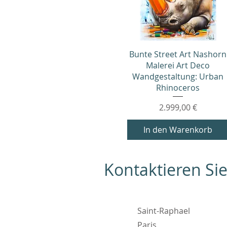
Schnellansicht
Bunte Street Art Nashorn
Malerei Art Deco
Wandgestaltung: Urban
Rhinoceros
Preis
2.999,00 €
In den Warenkorb
Kontaktieren Si
Saint-Raphael
Paris