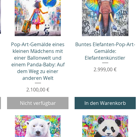
Schnellansicht
Schnellansicht
Pop-Art-Gemälde eines
Buntes Elefanten-Pop-Art-
kleinen Mädchens mit
Gemälde:
einer Ballonwelt und
Elefantenkünstler
einem Panda-Baby: Auf
Preis
2.999,00 €
dem Weg zu einer
anderen Welt
Preis
2.100,00 €
Nicht verfügbar
In den Warenkorb