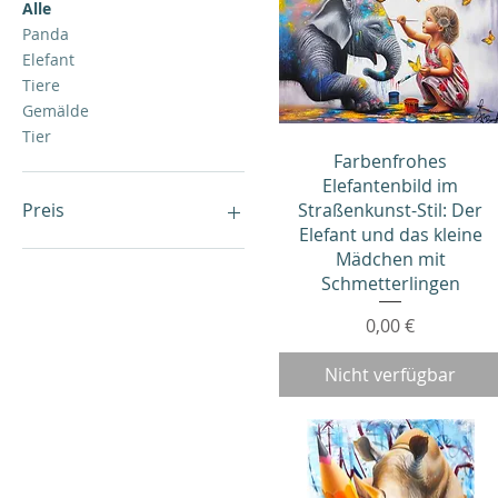
Alle
Panda
Elefant
Tiere
Gemälde
Tier
Schnellansicht
Farbenfrohes
Elefantenbild im
Straßenkunst-Stil: Der
Preis
Elefant und das kleine
Mädchen mit
0 €
2.999 €
Schmetterlingen
Preis
0,00 €
Nicht verfügbar