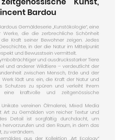
zeitgenössische Kunst,
Vincent Bardou
Bardous Gemäldeserie „Kunstökologie“, eine
r Werke, die die zerbrechliche Schönheit
die Kraft seiner Bewohner zeigen. Jedes
eschichte, in der die Natur im Mittelpunkt
spekt und Bewusstsein vermittelt.
symbolträchtiger und ausdrucksstarker Tiere
el und anderer Wildtiere – verdeutlicht der
rbundenheit zwischen Mensch, Erde und der
 Werk lädt uns ein, die Kraft der Natur und
es Schutzes zu spüren und verleiht Ihrem
g eine kraftvolle und zeitgenössische
 Unikate vereinen Ölmalerei, Mixed Media
et Art zu Gemälden von reicher Textur und
Jedes Detail ist sorgfältig durchdacht, um
n hervorzurufen und den Raum, in dem das
t, zu verändern.
mäldes aus der Kollektion „Art Ecology“