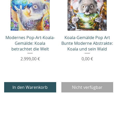
Schnellansicht
Schnellansicht
Modernes Pop-Art-Koala-
Koala-Gemälde Pop Art
Gemälde: Koala
Bunte Moderne Abstrakte:
betrachtet die Welt
Koala und sein Wald
Preis
Preis
2.999,00 €
0,00 €
In den Warenkorb
Nicht verfügbar