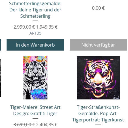
Schmetterlingsgemälde:
Preis
0,00 €
Der kleine Tiger und der
Schmetterling
Standardpreis
Sale-Preis
2.999,00 €
1.949,35 €
ART35
In den Warenkorb
Nicht verfügbar
Schnellansicht
Schnellansicht
Tiger-Malerei Street Art
Tiger-Straßenkunst-
Design: Graffiti Tiger
Gemälde, Pop-Art-
Tigerporträt: Tigerkunst
Standardpreis
Sale-Preis
3.699,00 €
2.404,35 €