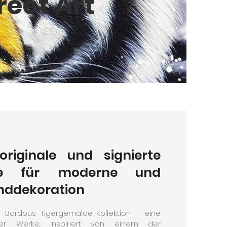
reet Art
riginale und signierte
lde für moderne und
nddekoration
 Bardous Tigergemälde-Kollektion – eine
her Werke, inspiriert von einem der