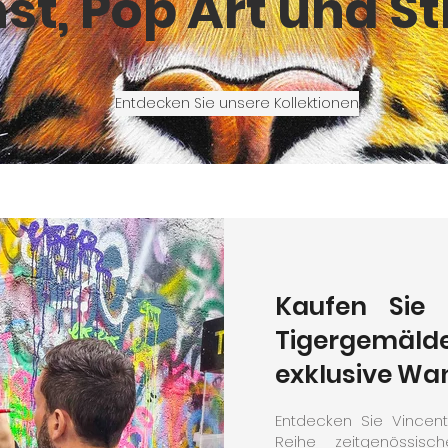
st, Pop Art und St
Entdecken Sie unsere Kollektionen
Kaufen Sie o
Tigergemä
exklusive Wa
Entdecken Sie Vincent
Reihe zeitgenössisc