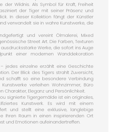
der Wildnis. Als Symbol für Kraft, Freiheit
asziniert der Tiger mit seiner Präsenz und
ick. In dieser Kollektion fängt der Künstler
und verwandelt sie in wahre Kunstwerke, die
andgefertigt und vereint Ölmalerei, Mixed
genössische Street Art. Die Farben, Texturen
ausdrucksstarke Werke, die sofort ins Auge
elpunkt einer modernen Wanddekoration
r – jedes einzelne erzählt eine Geschichte
ion. Der Blick des Tigers strahlt Zuversicht,
und schafft so eine besondere Verbindung
e Kunstwerke verleihen Wohnzimmer, Büro
harakter, Eleganz und Persönlichkeit.
u signierte Tigergemälde ist ein originales,
tifiziertes Kunstwerk. Es wird mit einem
iefert und stellt eine exklusive, langlebige
e Ihren Raum in einen inspirierenden Ort
st und Emotionen aufeinandertreffen.