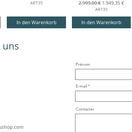
Standardpreis
Sale-Preis
2.999,00 €
1.949,35 €
ART35
ART35
In den Warenkorb
In den Warenkorb
e uns
Prénom
E-mail
Contacter
oushop.com