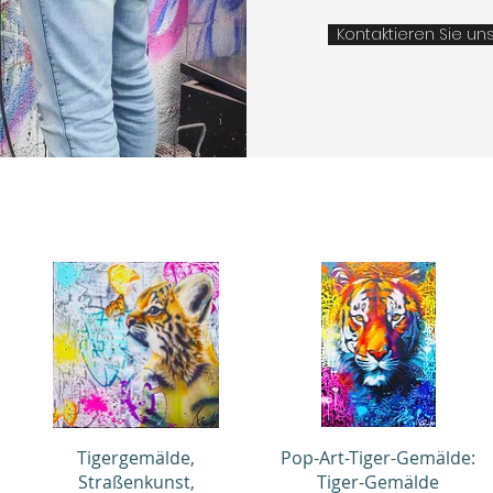
Kontaktieren Sie un
Schnellansicht
Schnellansicht
Tigergemälde,
Pop-Art-Tiger-Gemälde:
Straßenkunst,
Tiger-Gemälde