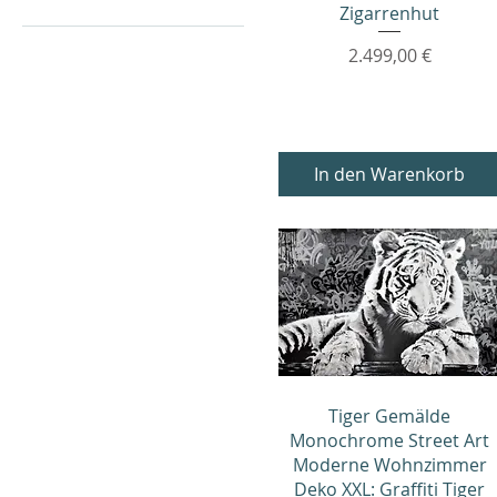
Zigarrenhut
0 €
3.699 €
Preis
2.499,00 €
In den Warenkorb
Schnellansicht
Tiger Gemälde
Monochrome Street Art
Moderne Wohnzimmer
Deko XXL: Graffiti Tiger