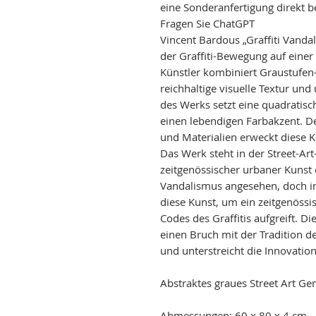
eine Sonderanfertigung direkt 
Fragen Sie ChatGPT
Vincent Bardous „Graffiti Vandal
der Graffiti-Bewegung auf eine
Künstler kombiniert Graustufen-
reichhaltige visuelle Textur un
des Werks setzt eine quadratisc
einen lebendigen Farbakzent. D
und Materialien erweckt diese 
Das Werk steht in der Street-Art
zeitgenössischer urbaner Kunst ei
Vandalismus angesehen, doch i
diese Kunst, um ein zeitgenössi
Codes des Graffitis aufgreift. D
einen Bruch mit der Tradition d
und unterstreicht die Innovation
Abstraktes graues Street Art Gem
Abmessungen: 60 x 80 x 4 cm