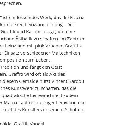
besprechen.
“ ist ein fesselndes Werk, das die Essenz
r komplexen Leinwand einfängt. Der
Graffiti und Kartoncollage, um eine
d urbane Ästhetik zu schaffen. Im Zentrum
he Leinwand mit pinkfarbenen Graffitis
er Einsatz verschiedener Maltechniken
Komposition zum Leben.
-Tradition und fängt den Geist
n. Graffiti wird oft als Akt des
n diesem Gemälde nutzt Vincent Bardou
sches Kunstwerk zu schaffen, das die
ie quadratische Leinwand stellt zudem
er Malerei auf rechteckiger Leinwand dar
skraft des Künstlers in seinem Schaffen.
älde: Graffiti Vandal