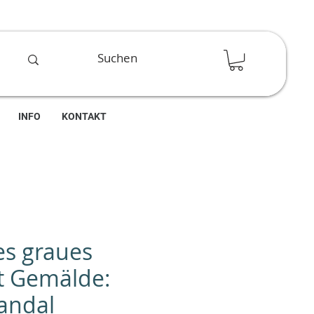
INFO
KONTAKT
es graues
rt Gemälde:
Vandal