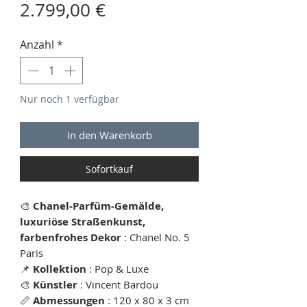
Preis
2.799,00 €
Anzahl
*
Nur noch 1 verfügbar
In den Warenkorb
Sofortkauf
🎨
Chanel-Parfüm-Gemälde,
luxuriöse Straßenkunst,
farbenfrohes Dekor
: Chanel No. 5
Paris
📌
Kollektion
: Pop & Luxe
🎨
Künstler
: Vincent Bardou
📏
Abmessungen
: 120 x 80 x 3 cm