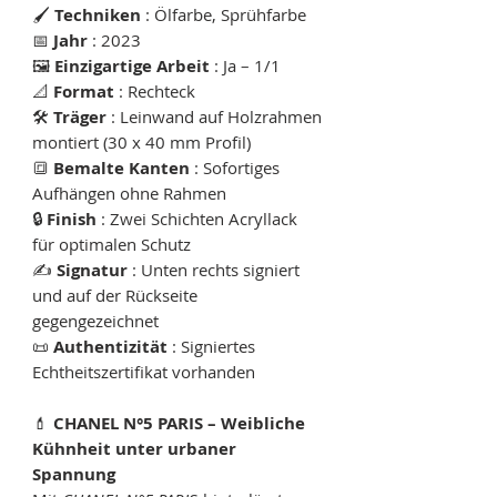
🖌
Techniken
: Ölfarbe, Sprühfarbe
📅
Jahr
: 2023
🖼
Einzigartige Arbeit
: Ja – 1/1
📐
Format
: Rechteck
🛠
Träger
: Leinwand auf Holzrahmen
montiert (30 x 40 mm Profil)
🔳
Bemalte Kanten
: Sofortiges
Aufhängen ohne Rahmen
🔒
Finish
: Zwei Schichten Acryllack
für optimalen Schutz
✍️
Signatur
: Unten rechts signiert
und auf der Rückseite
gegengezeichnet
📜
Authentizität
: Signiertes
Echtheitszertifikat vorhanden
💄
CHANEL N°5 PARIS – Weibliche
Kühnheit unter urbaner
Spannung