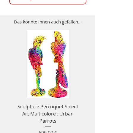
Das könnte Ihnen auch gefallen...
Sculpture Perroquet Street
Brigitte Bardot Gem
Art Multicolore : Urban
Porträt einer Frau, St
Parrots
Preis
699,00 €