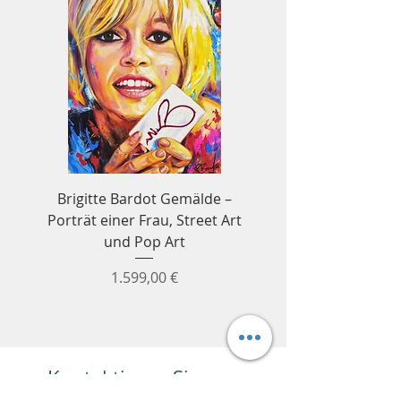
Brigitte Bardot Gemälde –
Ayrton Senna Forme
Porträt einer Frau, Street Art
Wandbild – Formel
und Pop Art
Preis
1.599,00 €
Kontaktieren Sie uns