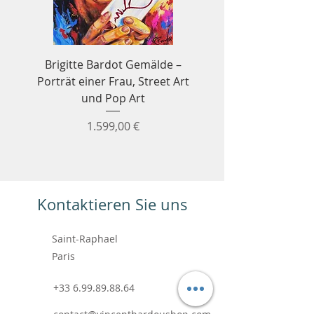
Brigitte Bardot Gemälde –
Ayrton Senna Forme
Porträt einer Frau, Street Art
Wandbild – Formel
und Pop Art
Preis
1.599,00 €
Kontaktieren Sie uns
Saint-Raphael
Paris
+33 6.99.89.88.64