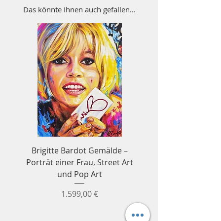
Das könnte Ihnen auch gefallen...
Brigitte Bardot Gemälde –
Ayrton Senna Forme
Porträt einer Frau, Street Art
Wandbild – Formel
und Pop Art
Preis
1.599,00 €