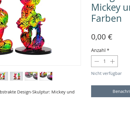
Mickey u
Farben
Preis
0,00 €
Anzahl
*
Nicht verfügbar
Benachri
strakte Design-Skulptur: Mickey und