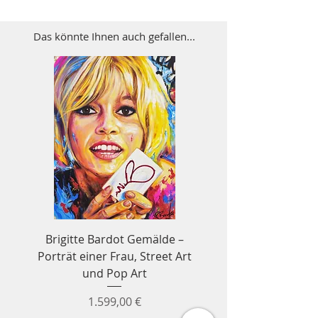
Das könnte Ihnen auch gefallen...
Brigitte Bardot Gemälde –
Ayrton Senna Forme
Porträt einer Frau, Street Art
Wandbild – Formel
und Pop Art
Preis
1.599,00 €