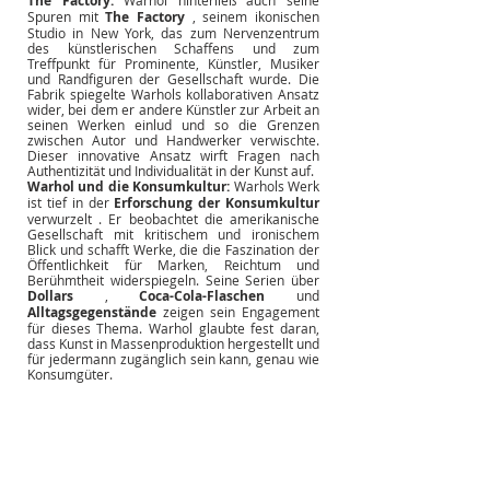
The Factory:
Spuren mit
The Factory
, seinem ikonischen 
Studio in New York, das zum Nervenzentrum 
des künstlerischen Schaffens und zum 
Treffpunkt für Prominente, Künstler, Musiker 
und Randfiguren der Gesellschaft wurde. Die 
Fabrik spiegelte Warhols kollaborativen Ansatz 
wider, bei dem er andere Künstler zur Arbeit an 
seinen Werken einlud und so die Grenzen 
zwischen Autor und Handwerker verwischte. 
Dieser innovative Ansatz wirft Fragen nach 
Authentizität und Individualität in der Kunst auf.
Warhol und die Konsumkultur:
Warhols Werk 
ist tief in der
Erforschung der Konsumkultur
verwurzelt 
. Er beobachtet die amerikanische 
Gesellschaft mit kritischem und ironischem 
Blick und schafft Werke, die die Faszination der 
Öffentlichkeit für Marken, Reichtum und 
Berühmtheit widerspiegeln. Seine Serien über
Dollars
,
Coca-Cola-Flaschen
und
Alltagsgegenstände
zeigen sein Engagement 
für dieses Thema. Warhol glaubte fest daran, 
dass Kunst in Massenproduktion hergestellt und 
für jedermann zugänglich sein kann, genau wie 
Konsumgüter.