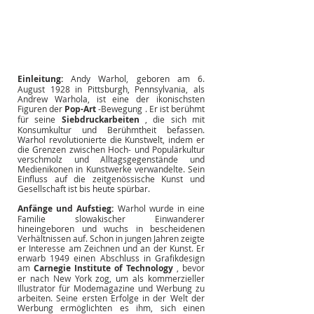
Einleitung:
Andy Warhol, geboren am 6. 
August 1928 in Pittsburgh, Pennsylvania, als 
Andrew Warhola, ist eine der ikonischsten 
Figuren der
Pop-Art
 -Bewegung 
. Er ist berühmt 
für seine
Siebdruckarbeiten
, die sich mit 
Konsumkultur und Berühmtheit befassen. 
Warhol revolutionierte die Kunstwelt, indem er 
die Grenzen zwischen Hoch- und Populärkultur 
verschmolz und Alltagsgegenstände und 
Medienikonen in Kunstwerke verwandelte. Sein 
Einfluss auf die zeitgenössische Kunst und 
Gesellschaft ist bis heute spürbar.
Anfänge und Aufstieg:
Warhol wurde in eine 
Familie slowakischer Einwanderer 
hineingeboren und wuchs in bescheidenen 
Verhältnissen auf. Schon in jungen Jahren zeigte 
er Interesse am Zeichnen und an der Kunst. Er 
erwarb 1949 einen Abschluss in Grafikdesign 
am
Carnegie Institute of Technology
, bevor 
er nach New York zog, um als kommerzieller 
Illustrator für Modemagazine und Werbung zu 
arbeiten. Seine ersten Erfolge in der Welt der 
Werbung ermöglichten es ihm, sich einen 