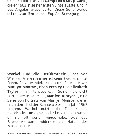
seine Siebdrucke von
Campbell’s Soup Cans
, 
die er 1962 in seiner ersten Einzelausstellung in 
Los Angeles präsentierte. Diese Serie wurde 
schnell zum Symbol der Pop-Art-Bewegung.
Warhol und die Berühmtheit:
Eines von 
Warhols Markenzeichen ist seine Obsession für 
Ruhm. Er verwandelt Ikonen der Popkultur wie
Marilyn Monroe
,
Elvis Presley
und
Elizabeth 
Taylor
in Kunstwerke. Seine vielleicht 
berühmteste Serie ist
„Marilyn Diptych“
, eine 
Serie von Porträts von Marilyn Monroe, die er 
nach dem Tod der Schauspielerin im Jahr 1962 
begann. Warhol nutzte die Technik des 
Siebdrucks,
um
diese Bilder herzustellen, wobei 
er sie oft seriell wiederholte, was das 
Reproduzierbare widerspiegelt Natur der 
Massenkultur.
Warhol hinterließ auch seine 