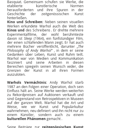
Basquiat. Gemeinsam schufen sie Werke, die 
etablierte künstlerische Normen 
herausforderten und ihre Spuren in der 
Geschichte der zeitgenössischen Kunst 
hinterließen.
Kino und Schreiben:
Neben seinen visuellen 
Werken erkundete Warhol auch die Welt des
Kinos
und
des Schreibens
. Er drehte mehrere 
Experimentalfilme, der wohl berühmteste 
davon ist
Sleep
(1964), ein fünfstündiger Film, 
der einen schlafenden Mann zeigt. Er hat auch 
mehrere Bücher veröffentlicht, darunter
„The 
Philosophy of Andy Warhol“
, in dem er seine 
Gedanken über Leben, Kunst und Ruhm teilt. 
Warhol war von Medien und Kommunikation 
fasziniert und seine Arbeiten in diesen 
Bereichen spiegeln seinen Wunsch wider, die 
Grenzen der Kunst in all ihren Formen 
auszuloten.
Warhols Vermächtnis:
Andy Warhol starb 
1987 an den Folgen einer Operation, doch sein 
Einfluss hält an. Seine Werke werden weiterhin 
zu Rekordpreisen auf Auktionen verkauft und 
sind Gegenstand von Retrospektiven in Museen 
auf der ganzen Welt. Warhol hat die Art und 
Weise, wie wir Kunst und Populärkultur 
wahrnehmen, neu definiert und ihn nicht nur zu 
einem Künstler, sondern auch zu einem
kulturellen Phänomen
 gemacht 
.
Seine Beiträge zur
zeitgenössischen Kunst