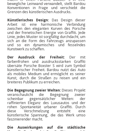
bewegliche Leinwand verwandelt, stellt Bardou 
Konventionen in Frage und verschiebt die 
Grenzen des künstlerischen Ausdrucks.
Künstlerisches Design:
Das Design dieser 
Arbeit ist eine harmonische Verbindung 
zwischen den eleganten Kurven des Porsche 
und der frenetischen Energie von Graffiti. Jede 
Linie, jedes Muster ist sorgfältig durchdacht, um 
sich an die Form des Fahrzeugs anzupassen 
und so ein dynamisches und fesselndes 
Kunstwerk zu schaffen.
Der Ausdruck der Freiheit:
Der mit 
farbenfrohen und ausdrucksstarken Graffiti 
übersäte Porsche Boxster S wird zum Symbol 
künstlerischer Freiheit. Bardou nutzt das Auto 
als mobiles Medium und ermöglicht es seiner 
Kunst, durch die Straßen zu reisen und ein 
breiteres Publikum zu erreichen.
Die Begegnung zweier Welten:
Dieses Projekt 
veranschaulicht die Begegnung zweier 
scheinbar gegensätzlicher Welten: der 
raffinierten Eleganz des Luxusautos und der 
rohen Spontaneität urbaner Graffiti. Durch 
diese Verschmelzung entsteht eine 
künstlerische Spannung, die das Werk umso 
faszinierender macht.
Die Auswirkungen auf die städtische 