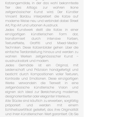
Katzengemälde, in der das wohl bekannteste
Tier des Alltags zur wahren Ikone
zeitgenössischer Kunst wird. Der Künstler
Vincent Bardou interpretiert die Katze auf
moderne Weise neu und verbindet dabei Street
Art, Pop Art und urbanen Ausdruck.
Jedes Kunstwerk stellt die Katze in einer
einzigartigen künstlerischen Form dar,
transformiert durch intensive Farben,
Textureffekte, Graffiti und Mixed-Media-
Techniken. Diese Katzenbilder gehen über die
einfache Tierdarstellung hinaus und werden zu
wahren Werken zeitgenössischer Kunst –
ausdrucksstark und modern.
Jedes Gemälde ist ein Original, mit
Leidenschaft und Präzision handgefertigt und
besticht durch Kompositionen voller Texturen,
Kontraste und Emotionen. Diese einzigartigen
Werke verwandeln die Tierwelt in eine
zeitgenössische künstlerische Vision und
eignen sich ideal zur Bereicherung moderner,
designorientierter oder eleganter Interieurs.
Alle Stücke sind käuflich zu erwerben, sorgfältig
präpariert und werden mit einem
Echtheitszertifikat geliefert, das ihre Originalität
und ihren künstlerischen Wert garantiert. Ob Sie