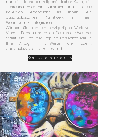
nun ein Liebhaber zeitgenössischer Kunst, ein
Tierfreund oder ein Sammler sind – diese
Kollektion ermöglicht es Ihnen, ein
ausdrucksstarkes Kunstwerk in Ihren
Wohnraum zu integrieren.
Gönnen Sie sich ein einzigartiges Werk von
Vincent Bardou und holen Sie sich die Welt der
Street Art und der Pop-Art-Katzenmalerei in
Ihren Alltag – mit Werken, die modern,
ausdrucksstark und zeitlos sind.
Kontaktieren Sie uns