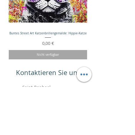
Buntes Street Art Katzenbrillengemälde: Hippie-Katze
Preis
0,00 €
Nicht verfügbar
Kontaktieren Sie uns
Saint-Raphael
Paris
+33 6.99.89.88.64
contact@vincentbardoushop.com